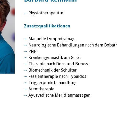
∼
Physiotherapeutin
Zusatzqualifikationen
∼
Manuelle Lymphdrainage
∼
Neurologische Behandlungen
nach dem Bobat
∼
PNF
∼
Krankengymnastik am Gerät
∼
Therapie nach Dorn und Breuss
∼
Biomechanik der Schulter
∼
Faszientherapie nach Typaldos
∼
Triggerpunktbehandlung
∼
Atemtherapie
∼
Ayurvedische Meridianmassagen